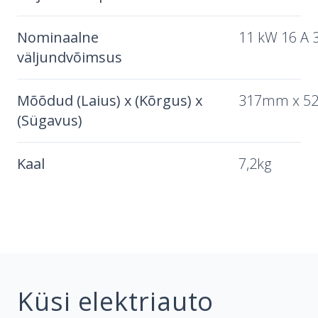
Nominaalne
11 kW 16 A 3
väljundvõimsus
Mõõdud (Laius) x (Kõrgus) x
317mm x 5
(Sügavus)
Kaal
7,2kg
Küsi elektriauto