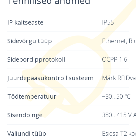
Tehnilised andmed
IP kaitseaste
IP55
Sidevõrgu tüüp
Ethernet, B
Sidepordipprotokoll
OCPP 1.6
Juurdepääsukontrollisüsteem
Märk RFIDva
Töötemperatuur
−30…50 °C
Sisendpinge
380...415 V 
Väljundi tüüp
Esiosa T2 ko