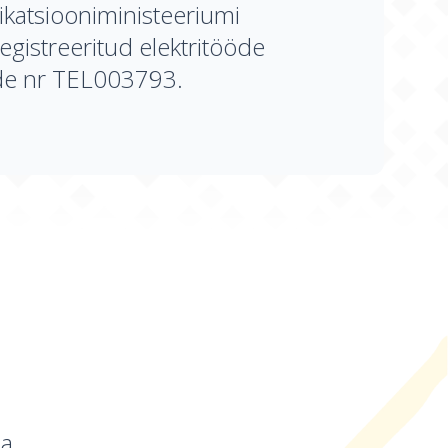
katsiooniministeeriumi
egistreeritud elektritööde
de nr TEL003793.
na