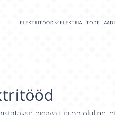
ELEKTRITÖÖD
ELEKTRIAUTODE LAADI
ktritööd
tatakse pidavalt ja on oluline, et