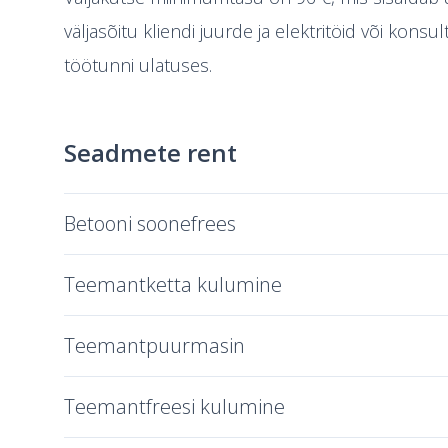
väljasõitu kliendi juurde ja elektritöid või konsu
töötunni ulatuses.
Seadmete rent
Betooni soonefrees
Teemantketta kulumine
Teemantpuurmasin
Teemantfreesi kulumine