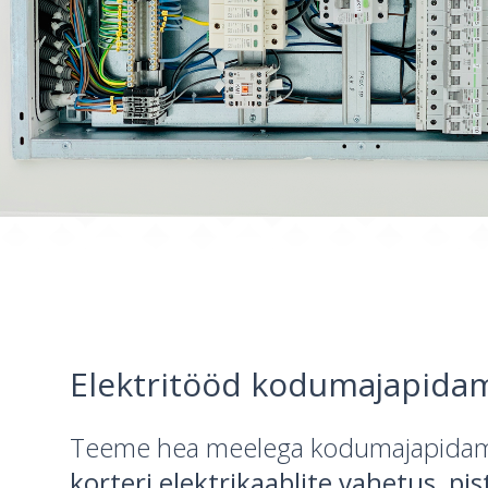
Elektritööd kodumajapida
Teeme hea meelega kodumajapidamis
korteri elektrikaablite vahetus, pi