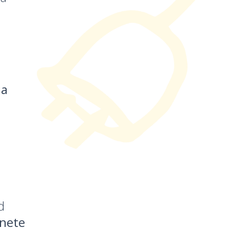
ja
d
onete