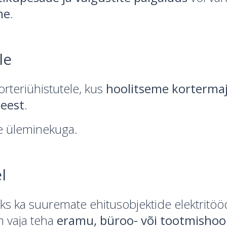
ne
.
le
rteriühistutele, kus
hoolitseme korterma
 eest
.
e üleminekuga.
l
s ka suuremate ehitusobjektide elektritöö
n vaja teha
eramu, büroo- või tootmisho