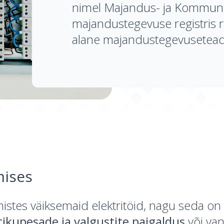
nimel Majandus- ja Kommuni
majandustegevuse registris r
alane majandustegevusetea
mises
tes väiksemaid elektritöid, nagu seda on
stikupesade ja valgustite paigaldus
või va