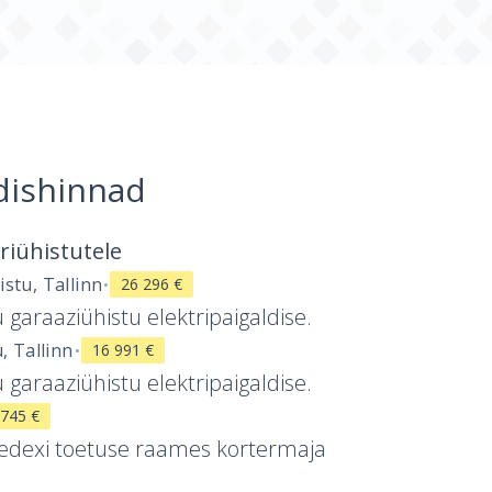
dishinnad
riühistutele
·
stu, Tallinn
26 296 €
araaziühistu elektripaigaldise.
·
, Tallinn
16 991 €
araaziühistu elektripaigaldise.
 745 €
edexi toetuse raames kortermaja
.