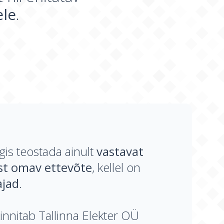
ele
.
igis teostada ainult
vastavat
st omav ettevõte
, kellel on
ajad
.
innitab Tallinna Elekter OÜ