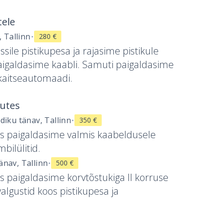
tele
·
, Tallinn
280 €
sile pistikupesa ja rajasime pistikule
aigaldasime kaabli. Samuti paigaldasime
kekaitseautomaadi.
mutes
·
diku tänav, Tallinn
350 €
us paigaldasime valmis kaabeldusele
bilülitid.
·
nav, Tallinn
500 €
s paigaldasime korvtõstukiga II korruse
valgustid koos pistikupesa ja