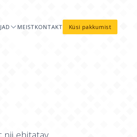
JAD
MEIST
KONTAKT
Küsi pakkumist
 nii ehitatav