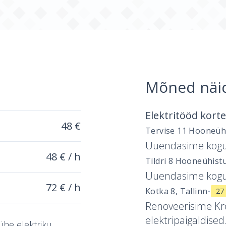
Mõned näi
Elektritööd korte
48 €
Tervise 11 Hooneühi
Uuendasime kogu g
48 € / h
Tildri 8 Hooneühistu
Uuendasime kogu g
72 € / h
·
Kotka 8, Tallinn
27
Renoveerisime Kr
elektripaigaldised
ühe elektriku