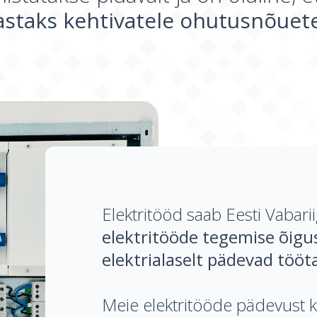
astaks kehtivatele ohutusnõuet
Elektritööd saab Eesti Vabari
elektritööde tegemise õigu
elektrialaselt pädevad tööt
Meie elektritööde pädevust k