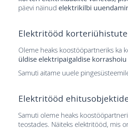
päevi näinud
elektrikilbi uuendami
Elektritööd korteriühistute
Oleme heaks koostööpartneriks ka ko
üldise elektripaigaldise korrashoiu
Samuti aitame uuele pingesüsteemil
Elektritööd ehitusobjektide
Samuti oleme heaks koostööpartnerik
teostades. Näiteks elektritööd, mis o