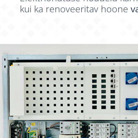
kui ka renoveeritav hoone
v