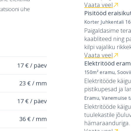
Vaata veel
ltatsiooni ühe
Pisitööd eraisiku
Korter Juhkentali 16
Paigaldasime teras
kaabliteed ning p
kilpi vajaliku rik
Vaata veel
Elektritööd era
17 € / päev
150m² eramu, Soovii
Elektritööde käig
23 € / mm
pistikupesad ja lam
Eramu, Vanemuise tä
17 € / päev
Elektritööde käigu
tuulekastile jõulu
36 € / mm
hämaraanduriga.