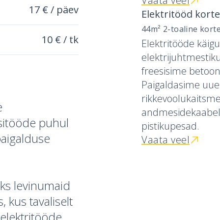
Vaata veel
17 € / päev
Elektritööd korte
44m² 2-toaline korter
10 € / tk
Elektritööde käigu
elektrijuhtmestik
freesisime betoons
Paigaldasime uue el
rikkevoolukaitsme
e
andmesidekaabeld
sitööde puhul
pistikupesad.
 paigalduse
Vaata veel
üks levinumaid
, kus tavaliselt
 elektritööde