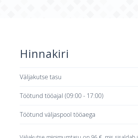
Hinnakiri
Väljakutse tasu
Töötund tööajal (09:00 - 17:00)
Töötund väljaspool tööaega
Väljakutse miinimumtasu on 96 €, mis sisaldab 