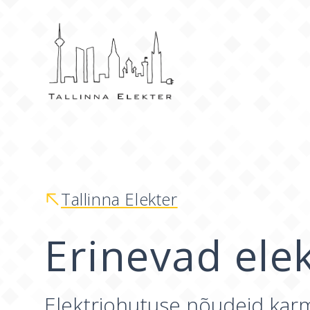
Tallinna Elekter
Erinevad ele
Elektriohutuse nõudeid karmis