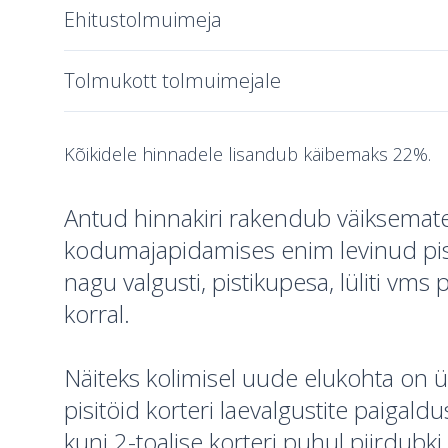
Ehitustolmuimeja
Tolmukott tolmuimejale
Kõikidele hinnadele lisandub käibemaks 22%.
Antud hinnakiri rakendub väiksemat
kodumajapidamises enim levinud pi
nagu valgusti, pistikupesa, lüliti vms
korral.
Näiteks kolimisel uude elukohta on 
pisitöid korteri laevalgustite paigaldus
kuni 2-toalise korteri puhul piirdubki