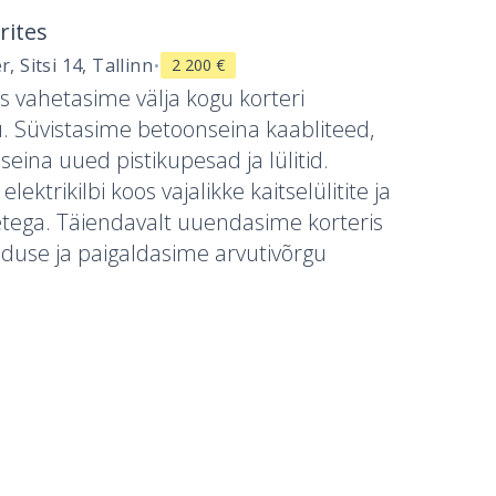
rites
·
, Sitsi 14, Tallinn
2 200 €
s vahetasime välja kogu korteri
u. Süvistasime betoonseina kaabliteed,
eina uued pistikupesad ja lülitid.
ektrikilbi koos vajalikke kaitselülitite ja
tega. Täiendavalt uuendasime korteris
use ja paigaldasime arvutivõrgu