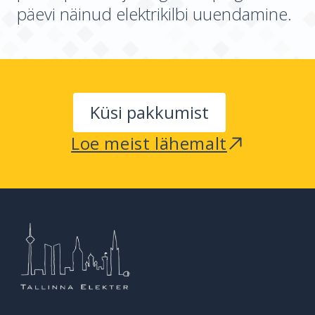
päevi näinud elektrikilbi uuendamine.
Küsi pakkumist
Loe meist lähemalt