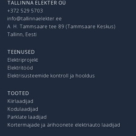
TALLINNA ELEKTER OÜ
+372 529 5703
info@tallinnaelekter.ee
A. H. Tammsaare tee 89 (Tammsaare Keskus)
Tallinn, Eesti
TEENUSED
Elektriprojekt
Elektritööd
Elektrisüsteemide kontroll ja hooldus
TOOTED
Kiirlaadijad
Kodulaadijad
Parklate laadijad
Kortermajade ja ärihoonete elektriauto laadijad