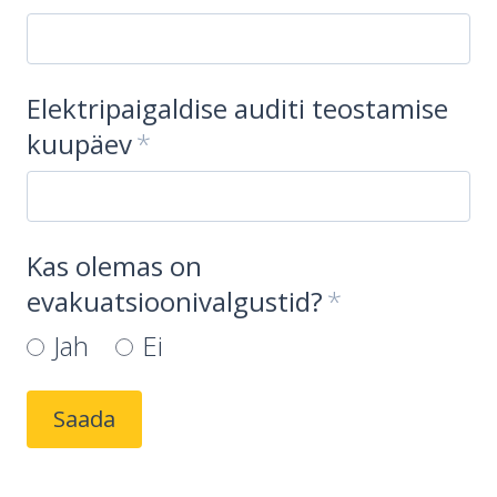
Elektripaigaldise auditi teostamise
kuupäev
Kas olemas on
evakuatsioonivalgustid?
Jah
Ei